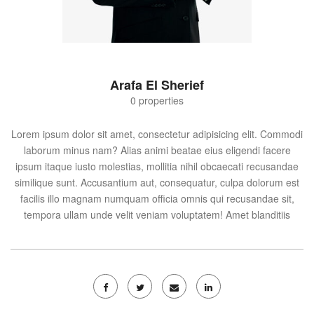
Arafa El Sherief
0 properties
Lorem ipsum dolor sit amet, consectetur adipisicing elit. Commodi
laborum minus nam? Alias animi beatae eius eligendi facere
ipsum itaque iusto molestias, mollitia nihil obcaecati recusandae
similique sunt. Accusantium aut, consequatur, culpa dolorum est
facilis illo magnam numquam officia omnis qui recusandae sit,
tempora ullam unde velit veniam voluptatem! Amet blanditiis
consequatur doloribus eaque impedit, ipsa iusto maxime nostrum
obcaecati perspiciatis quisquam tempora ullam, vero? Accusamus
alias at autem commodi cumque delectus